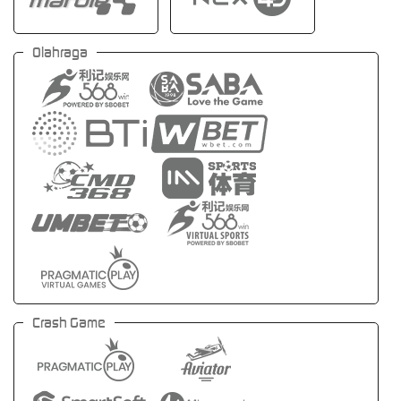
Olahraga
Crash Game