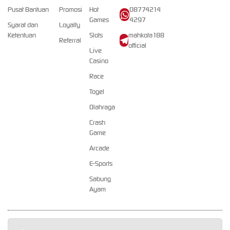
Pusat Bantuan
Promosi
Hot
08774214
Games
4297
Syarat dan
Loyalty
Ketentuan
Slots
mahkota188
Referral
official
Live
Casino
Race
Togel
Olahraga
Crash
Game
Arcade
E-Sports
Sabung
Ayam