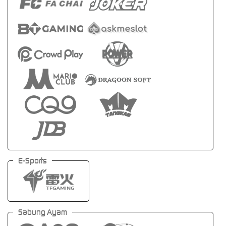
E-Sports
Sabung Ayam