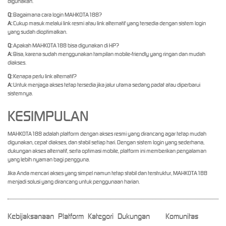
digunakan.
Q:
Bagaimana cara login MAHKOTA188?
A:
Cukup masuk melalui link resmi atau link alternatif yang tersedia dengan sistem login
yang sudah dioptimalkan.
Q:
Apakah MAHKOTA188 bisa digunakan di HP?
A:
Bisa, karena sudah menggunakan tampilan mobile-friendly yang ringan dan mudah
diakses.
Q:
Kenapa perlu link alternatif?
A:
Untuk menjaga akses tetap tersedia jika jalur utama sedang padat atau diperbarui
sistemnya.
KESIMPULAN
MAHKOTA188 adalah platform dengan akses resmi yang dirancang agar tetap mudah
digunakan, cepat diakses, dan stabil setiap hari. Dengan sistem login yang sederhana,
dukungan akses alternatif, serta optimasi mobile, platform ini memberikan pengalaman
yang lebih nyaman bagi pengguna.
Jika Anda mencari akses yang simpel namun tetap stabil dan terstruktur, MAHKOTA188
menjadi solusi yang dirancang untuk penggunaan harian.
Kebijaksanaan
Platform
Kategori
Dukungan
Komunitas