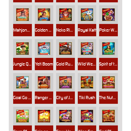
Mahjong Princess
Golden Moon Empire
Neko Riches
Royal Katt
Poker Ways
Jungle Quest
Yeti Boom
Gold Rush Cowboys
Wild Wet Win
Spirit of the Sea
Goal Go Win
Ranger Showdown
City of Jewels
Tiki Rush
The Nutcrackers