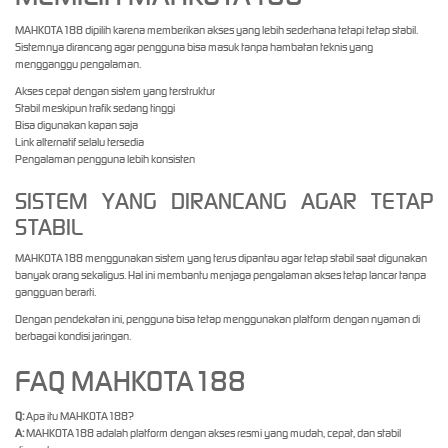
MAHKOTA188 dipilih karena memberikan akses yang lebih sederhana tetapi tetap stabil.
Sistemnya dirancang agar pengguna bisa masuk tanpa hambatan teknis yang
mengganggu pengalaman.
Akses cepat dengan sistem yang terstruktur
Stabil meskipun trafik sedang tinggi
Bisa digunakan kapan saja
Link alternatif selalu tersedia
Pengalaman pengguna lebih konsisten
SISTEM YANG DIRANCANG AGAR TETAP
STABIL
MAHKOTA188 menggunakan sistem yang terus dipantau agar tetap stabil saat digunakan
banyak orang sekaligus. Hal ini membantu menjaga pengalaman akses tetap lancar tanpa
gangguan berarti.
Dengan pendekatan ini, pengguna bisa tetap menggunakan platform dengan nyaman di
berbagai kondisi jaringan.
FAQ MAHKOTA188
Q:
Apa itu MAHKOTA188?
A:
MAHKOTA188 adalah platform dengan akses resmi yang mudah, cepat, dan stabil