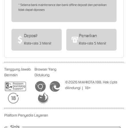
* Selama bank maintenance dan bank offline deposit dan penarikan
tidak dapat diproses
Deposit
Penarikan
Rata-rata 3 Menit
Rata-rata 5 Menit
Tanggung Jawab
Browser Yang
Bermain
Didukung
©2026 MAHKOTA188. Hak cipta
dilindungi | 18+
Platform Penyedia Layanan
Slots