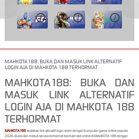
i
i
i
MAHKOTA188: BUKA DAN MASUK LINK ALTERNATIF
LOGIN AJA DI MAHKOTA 188 TERHORMAT
MAHKOTA188: BUKA DAN
MASUK LINK ALTERNATIF
LOGIN AJA DI MAHKOTA 188
TERHORMAT
MAHKOTA188
sediakan link altrnatif login resmi dengan kumpulan game online populer
2026. Buka dan masuk secara terhormat bermain slot online di MAHKOTA 188 dengan