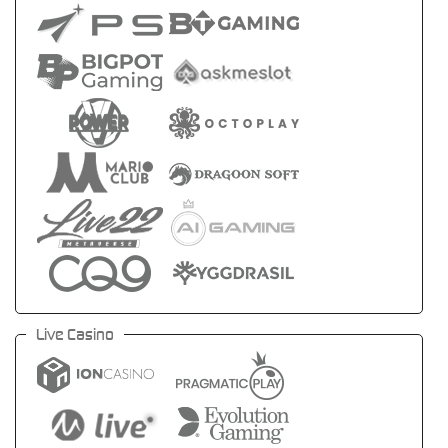
Live Casino