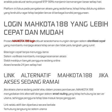
analisis pola akurat serta progresif RTP 99% menjamin kemenangan besar setiap hari.
Platform ini fokus pada pengalaman akses yang sederhana, tetapi tetap didukung sistem
yang terstruktur agar tetap berjalan lancar di berbagai kondisi penggunaan.
LOGIN MAHKOTA188 YANG LEBIH
CEPAT DAN MUDAH
Proses
MAHKOTA188 login
dibuat sesederhana mungkin dengan sistem
otentikasi cepat
yang membantu menjaga akses tetap aman dan tidak perlu langkah yang rumit.
Bisa login cepat tanpa menunggu lama
Sistem verifikasi membantu menjaga keamanan akses
Stabil meskipun banyak pengguna sedang online
Akses tersedia 24 jam setiap hari
LINK ALTERNATIF MAHKOTA188 JIKA
AKSES SEDANG RAMAI
Jika akses utama sedang padat atau dalam proses pembaruan, MAHKOTA188
menyediakan link alternatif dengan sistem
smart routing
yang tetap terhubung ke server
utama, sehingga pengguna tetap bisa masuk tanpa gangguan.
Link selalu aktif dan diperbarui secara berkala
Terhubung langsung ke sistem utama