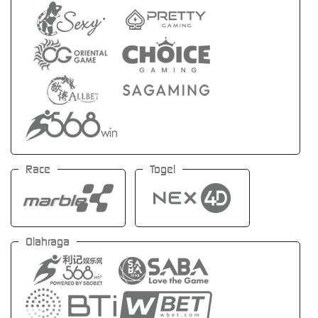
Race
Togel
Olahraga