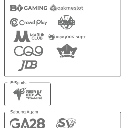
E-Sports
Sabung Ayam