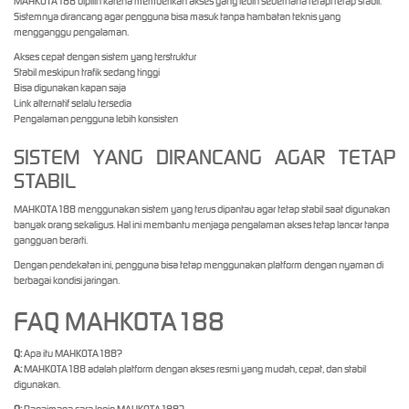
MAHKOTA188 dipilih karena memberikan akses yang lebih sederhana tetapi tetap stabil.
Sistemnya dirancang agar pengguna bisa masuk tanpa hambatan teknis yang
mengganggu pengalaman.
Akses cepat dengan sistem yang terstruktur
Stabil meskipun trafik sedang tinggi
Bisa digunakan kapan saja
Link alternatif selalu tersedia
Pengalaman pengguna lebih konsisten
SISTEM YANG DIRANCANG AGAR TETAP
STABIL
MAHKOTA188 menggunakan sistem yang terus dipantau agar tetap stabil saat digunakan
banyak orang sekaligus. Hal ini membantu menjaga pengalaman akses tetap lancar tanpa
gangguan berarti.
Dengan pendekatan ini, pengguna bisa tetap menggunakan platform dengan nyaman di
berbagai kondisi jaringan.
FAQ MAHKOTA188
Q:
Apa itu MAHKOTA188?
A:
MAHKOTA188 adalah platform dengan akses resmi yang mudah, cepat, dan stabil
digunakan.
Q:
Bagaimana cara login MAHKOTA188?