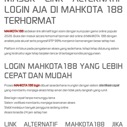
LOGIN AJA DI MAHKOTA 188
TERHORMAT
MAHKOTA188
sediakan link altrnatif login resmi dengan kumpulan game online populer
2026. Buka dan masuk secara terhormat bermain slot online di MAHKOTA 188 dengan
analisis pola akurat serta progresif RTP 99% menjamin kemenangan besar setiap hari.
Platform ini fokus pada pengalaman akses yang sederhana, tetapi tetap didukung sistem
yang terstruktur agar tetap berjalan lancar di berbagai kondisi penggunaan.
LOGIN MAHKOTA188 YANG LEBIH
CEPAT DAN MUDAH
Proses
MAHKOTA188 login
dibuat sesederhana mungkin dengan sistem
otentikasi cepat
yang membantu menjaga akses tetap aman dan tidak perlu langkah yang rumit.
Bisa login cepat tanpa menunggu lama
Sistem verifikasi membantu menjaga keamanan akses
Stabil meskipun banyak pengguna sedang online
Akses tersedia 24 jam setiap hari
LINK ALTERNATIF MAHKOTA188 JIKA