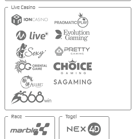
Live Casino
Race
Togel