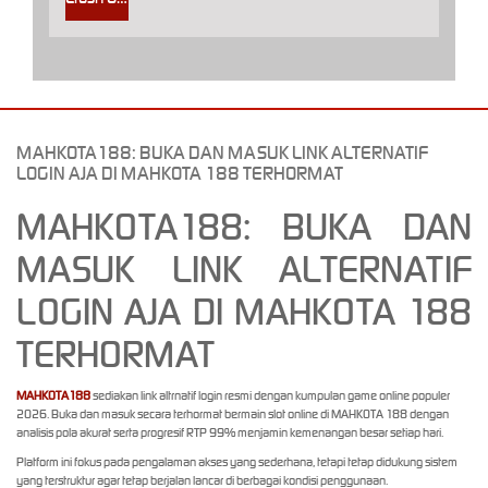
MAHKOTA188: BUKA DAN MASUK LINK ALTERNATIF
LOGIN AJA DI MAHKOTA 188 TERHORMAT
MAHKOTA188: BUKA DAN
MASUK LINK ALTERNATIF
LOGIN AJA DI MAHKOTA 188
TERHORMAT
MAHKOTA188
sediakan link altrnatif login resmi dengan kumpulan game online populer
2026. Buka dan masuk secara terhormat bermain slot online di MAHKOTA 188 dengan
analisis pola akurat serta progresif RTP 99% menjamin kemenangan besar setiap hari.
Platform ini fokus pada pengalaman akses yang sederhana, tetapi tetap didukung sistem
yang terstruktur agar tetap berjalan lancar di berbagai kondisi penggunaan.