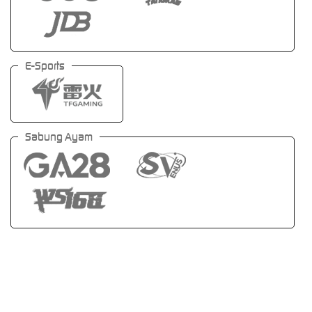
E-Sports
Sabung Ayam