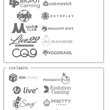
Live Casino