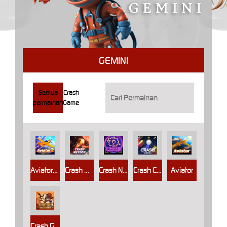
GEMINI
Semua
Crash
permainan
Game
Aviator2-Sky Elite
Crash Meteor
Crash Neon
Crash Classic
Aviator
Crash Gold Rush