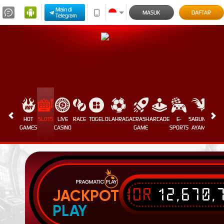
Main di
MASUK
DAFTAR
Telegram
HOT
SLOTS
LIVE
RACE
TOGEL
OLAHRAGA
CRASH
ARCADE
E-
SABUNG
PROM
GAMES
CASINO
GAME
SPORTS
AYAM
IDR
12,670,
JACKPOT
PLAY