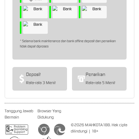
* Selama bank maintenance dan bank offline deposit dan penarikan
tidak dapat diproses
Deposit
Penarikan
Rata-rata 3 Menit
Rata-rata 5 Menit
Tanggung Jawab
Browser Yang
Bermain
Didukung
©2026 MAHKOTA188. Hak cipta
dilindungi | 18+