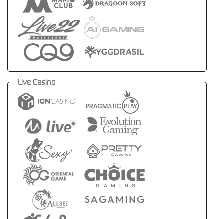
Live Casino