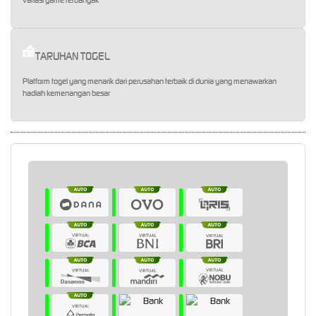
variasi game terbanyak
TARUHAN TOGEL
Platform togel yang menarik dari perusahan terbaik di dunia yang menawarkan
hadiah kemenangan besar