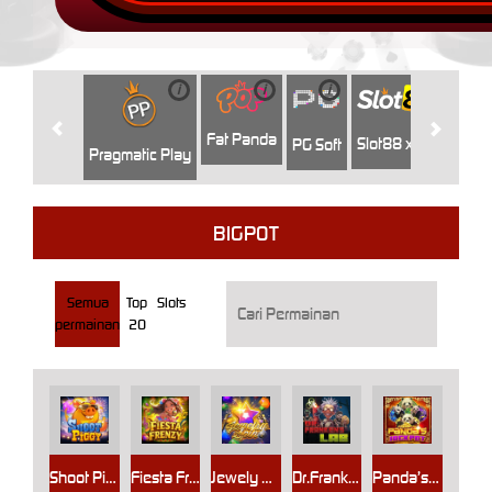
i
i
i
i
i
Facha
Fat Panda
Slot88 x PP
PG Soft
Pragmatic Play
BIGPOT
Semua
Top
Slots
permainan
20
Shoot Piggy
Fiesta Frenzy
Jewely Spin
Dr.Franken’s Lab
Panda’s Jackpot