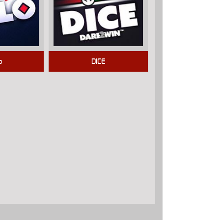
o
DICE