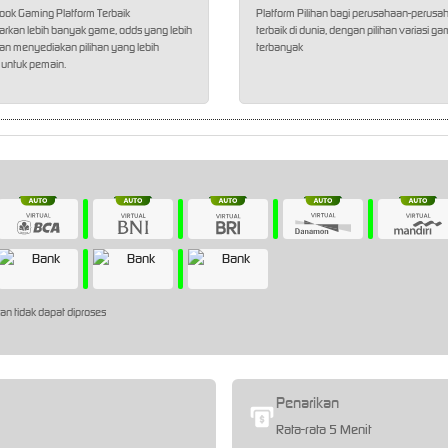
ook Gaming Platform Terbaik
Platform Pilihan bagi perusahaan-perusa
kan lebih banyak game, odds yang lebih
terbaik di dunia, dengan pilihan variasi g
 dan menyediakan pilihan yang lebih
terbanyak
untuk pemain.
an tidak dapat diproses
Penarikan
Rata-rata 5 Menit