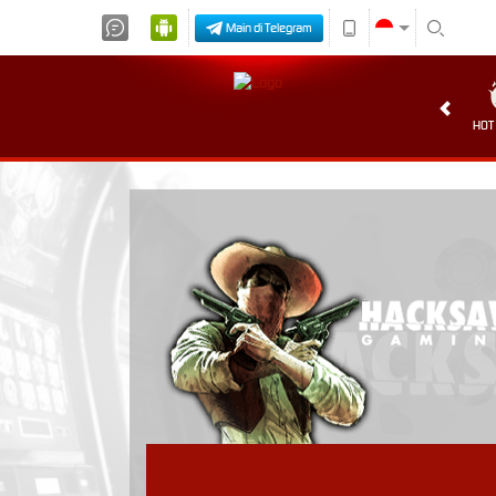
Main di Telegram
HOT