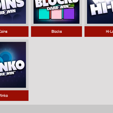
Coins
Blocks
Hi-L
linko