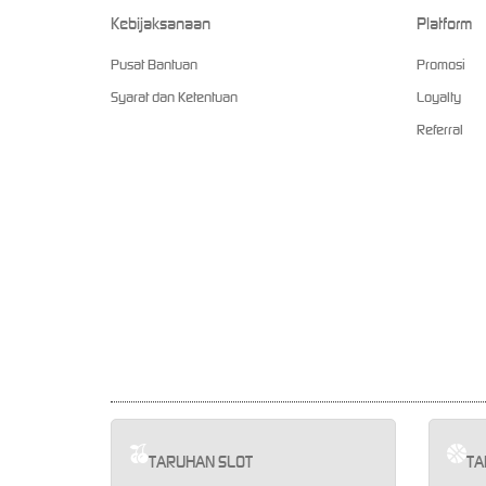
Kebijaksanaan
Platform
Pusat Bantuan
Promosi
Syarat dan Ketentuan
Loyalty
Referral
TARUHAN SLOT
TA