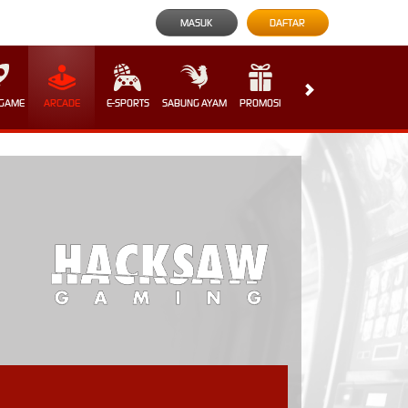
MASUK
DAFTAR
 GAME
ARCADE
E-SPORTS
SABUNG AYAM
PROMOSI