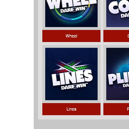
Wheel
Lines
P