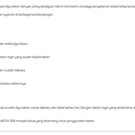
at digunakan banyak orang sekaligus. Hal ini membantu menjaga pengalaman akses tetap lancar
 nyaman di berbagai kondisi jaringan.
n stabil digunakan.
sistem login yang sudah dioptimalkan.
dan mudah diakses.
perbarui sistemnya.
udah digunakan, cepat diakses, dan stabil setiap hari. Dengan sistem login yang sederhana, duk
 MAHKOTA188 menjadi solusi yang dirancang untuk penggunaan harian.