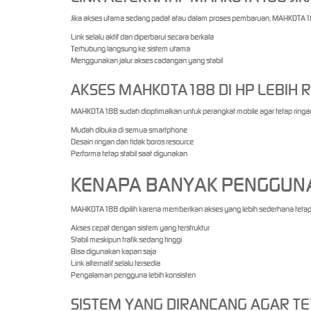
Jika akses utama sedang padat atau dalam proses pembaruan, MAHKOTA188
Link selalu aktif dan diperbarui secara berkala
Terhubung langsung ke sistem utama
Menggunakan jalur akses cadangan yang stabil
AKSES MAHKOTA188 DI HP LEBIH 
MAHKOTA188 sudah dioptimalkan untuk perangkat mobile agar tetap ringa
Mudah dibuka di semua smartphone
Desain ringan dan tidak boros resource
Performa tetap stabil saat digunakan
KENAPA BANYAK PENGGUN
MAHKOTA188 dipilih karena memberikan akses yang lebih sederhana tetap
Akses cepat dengan sistem yang terstruktur
Stabil meskipun trafik sedang tinggi
Bisa digunakan kapan saja
Link alternatif selalu tersedia
Pengalaman pengguna lebih konsisten
SISTEM YANG DIRANCANG AGAR TE