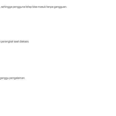
, sehingga pengguna tetap bisa masuk tanpa gangguan.
perangkat saat diakses.
ngganggu pengalaman.