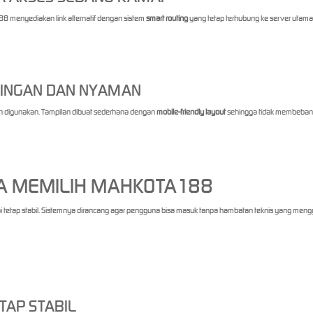
 menyediakan link alternatif dengan sistem
smart routing
yang tetap terhubung ke server utama
RINGAN DAN NYAMAN
n digunakan. Tampilan dibuat sederhana dengan
mobile-friendly layout
sehingga tidak membebani 
A MEMILIH MAHKOTA188
i tetap stabil. Sistemnya dirancang agar pengguna bisa masuk tanpa hambatan teknis yang me
TAP STABIL