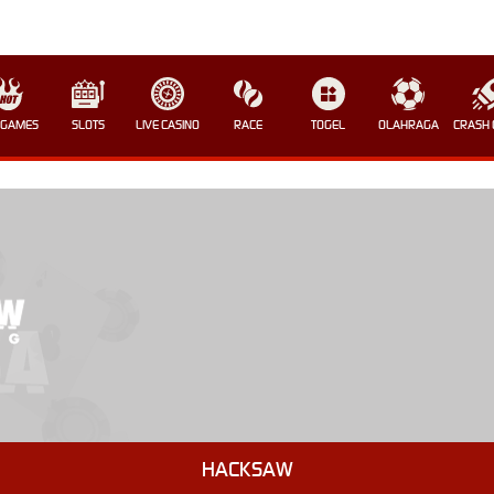
 GAMES
SLOTS
LIVE CASINO
RACE
TOGEL
OLAHRAGA
CRASH
HACKSAW