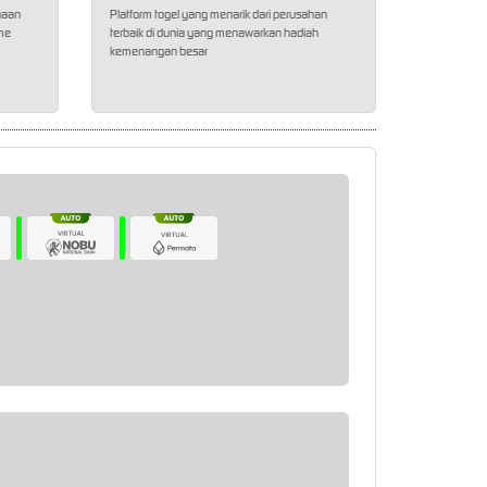
haan
Platform togel yang menarik dari perusahan
ame
terbaik di dunia yang menawarkan hadiah
kemenangan besar