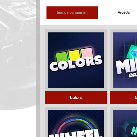
Semua permainan
Arcade
Colors