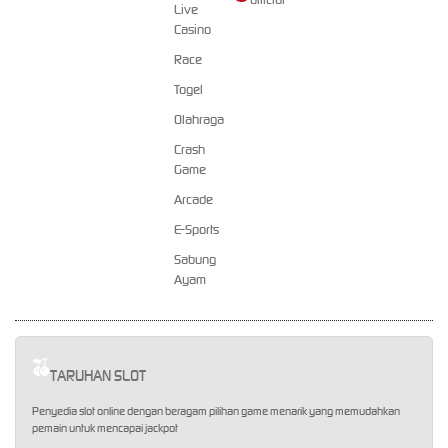
Live
Casino
Race
Togel
Olahraga
Crash
Game
Arcade
E-Sports
Sabung
Ayam
TARUHAN SLOT
Penyedia slot online dengan beragam pilihan game menarik yang memudahkan
pemain untuk mencapai jackpot