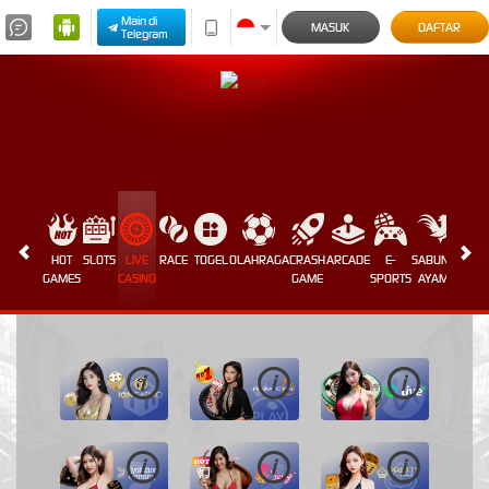
Main di
MASUK
DAFTAR
Telegram
HOT
SLOTS
LIVE
RACE
TOGEL
OLAHRAGA
CRASH
ARCADE
E-
SABUNG
PROM
GAMES
CASINO
GAME
SPORTS
AYAM
i
i
i
i
i
i