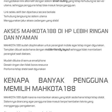
menyediakan link alternatif dengan sistem
smart routing
yang tetap terhubung ke server
utama, sehingga pengguna tetap bisa masuk tanpa gangguan.
Link selalu aktif dan diperbarui secara berkala
Terhubung langsung ke sistem utama
Menggunakan jalur akses cadangan yang stabil
AKSES MAHKOTA188 DI HP LEBIH RINGAN
DAN NYAMAN
MAHKOTA188 sudah dioptimalkan untuk perangkat mobile agar tetap ringan digunakan.
Tampilan dibuat sederhana dengan
mobile-friendly layout
sehingga tidak membebani
perangkat saat diakses.
Mudah dibuka di semua smartphone
Desain ringan dan tidak boros resource
Performa tetap stabil saat digunakan
KENAPA BANYAK PENGGUNA
MEMILIH MAHKOTA188
MAHKOTA188 dipilih karena memberikan akses yang lebih sederhana tetapi tetap stabil.
Sistemnya dirancang agar pengguna bisa masuk tanpa hambatan teknis yang
mengganggu pengalaman.