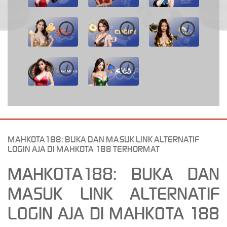
i
i
i
i
i
MAHKOTA188: BUKA DAN MASUK LINK ALTERNATIF
LOGIN AJA DI MAHKOTA 188 TERHORMAT
MAHKOTA188: BUKA DAN
MASUK LINK ALTERNATIF
LOGIN AJA DI MAHKOTA 188