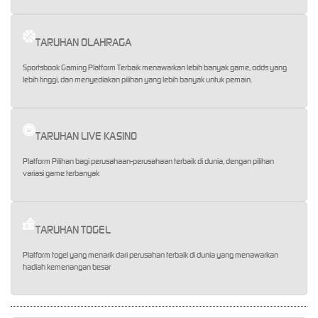
TARUHAN OLAHRAGA
Sportsbook Gaming Platform Terbaik menawarkan lebih banyak game, odds yang
lebih tinggi, dan menyediakan pilihan yang lebih banyak untuk pemain.
TARUHAN LIVE KASINO
Platform Pilihan bagi perusahaan-perusahaan terbaik di dunia, dengan pilihan
variasi game terbanyak
TARUHAN TOGEL
Platform togel yang menarik dari perusahan terbaik di dunia yang menawarkan
hadiah kemenangan besar