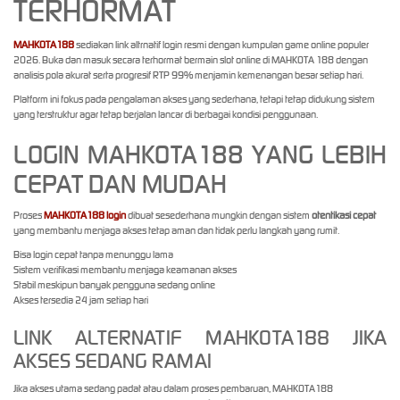
TERHORMAT
MAHKOTA188
sediakan link altrnatif login resmi dengan kumpulan game online populer
2026. Buka dan masuk secara terhormat bermain slot online di MAHKOTA 188 dengan
analisis pola akurat serta progresif RTP 99% menjamin kemenangan besar setiap hari.
Platform ini fokus pada pengalaman akses yang sederhana, tetapi tetap didukung sistem
yang terstruktur agar tetap berjalan lancar di berbagai kondisi penggunaan.
LOGIN MAHKOTA188 YANG LEBIH
CEPAT DAN MUDAH
Proses
MAHKOTA188 login
dibuat sesederhana mungkin dengan sistem
otentikasi cepat
yang membantu menjaga akses tetap aman dan tidak perlu langkah yang rumit.
Bisa login cepat tanpa menunggu lama
Sistem verifikasi membantu menjaga keamanan akses
Stabil meskipun banyak pengguna sedang online
Akses tersedia 24 jam setiap hari
LINK ALTERNATIF MAHKOTA188 JIKA
AKSES SEDANG RAMAI
Jika akses utama sedang padat atau dalam proses pembaruan, MAHKOTA188