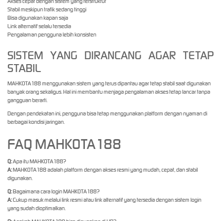
Akses cepat dengan sistem yang terstruktur
Stabil meskipun trafik sedang tinggi
Bisa digunakan kapan saja
Link alternatif selalu tersedia
Pengalaman pengguna lebih konsisten
SISTEM YANG DIRANCANG AGAR TETAP
STABIL
MAHKOTA188 menggunakan sistem yang terus dipantau agar tetap stabil saat digunakan
banyak orang sekaligus. Hal ini membantu menjaga pengalaman akses tetap lancar tanpa
gangguan berarti.
Dengan pendekatan ini, pengguna bisa tetap menggunakan platform dengan nyaman di
berbagai kondisi jaringan.
FAQ MAHKOTA188
Q:
Apa itu MAHKOTA188?
A:
MAHKOTA188 adalah platform dengan akses resmi yang mudah, cepat, dan stabil
digunakan.
Q:
Bagaimana cara login MAHKOTA188?
A:
Cukup masuk melalui link resmi atau link alternatif yang tersedia dengan sistem login
yang sudah dioptimalkan.