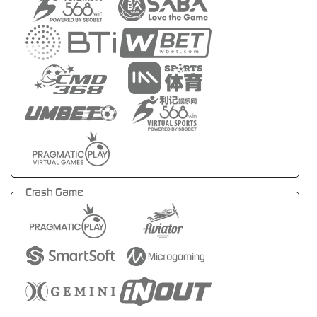
Crash Game