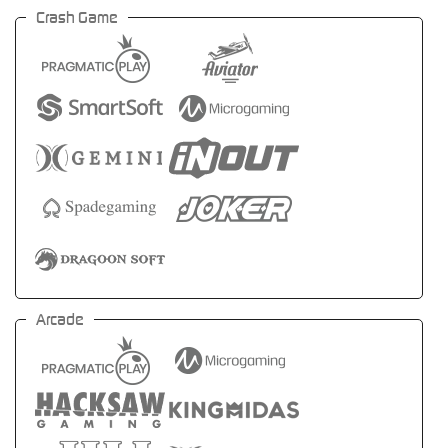
Crash Game
Arcade