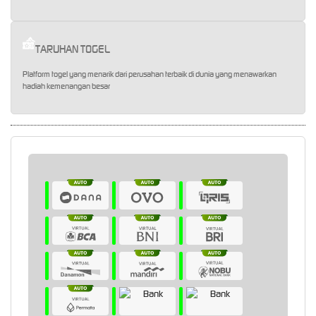
TARUHAN TOGEL
Platform togel yang menarik dari perusahan terbaik di dunia yang menawarkan
hadiah kemenangan besar