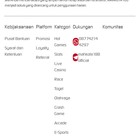
menjadi solusi yang dirancang untuk penggunaan harian.
Kebijaksanaan
Platform
Kategori
Dukungan
Komunitas
Pusat Bantuan
Promosi
Hot
08774214
Games
4297
Syarat dan
Loyalty
Ketentuan
Slots
mahkota188
Referral
official
Live
Casino
Race
Togel
Olahraga
Crash
Game
Arcade
E-Sports