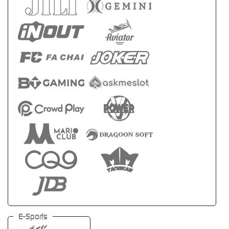
E-Sports