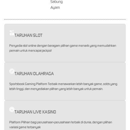
Sabung
Ayam
TARUHAN SLOT
Penyedia slot online dengan beragam pilihan game menarik yang memudahkan
pemain untuk mencapai jackpot
TARUHAN OLAHRAGA
Sportsbook Gaming Platform Terbaik menawarkan lebih banyak game, odds yang
lebih tinggi, dan menyediakan pilihan yang lebih banyak untuk pemain.
TARUHAN LIVE KASINO
Platform Pilihan bagi perusahaan-perusahaan terbaik di dunia, dengan pilihan
variasi game terbanyak