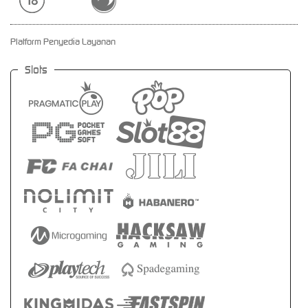
Platform Penyedia Layanan
Slots