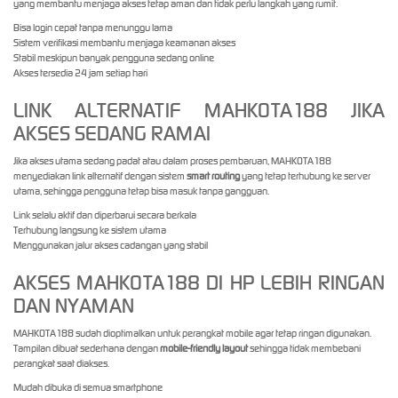
yang membantu menjaga akses tetap aman dan tidak perlu langkah yang rumit.
Bisa login cepat tanpa menunggu lama
Sistem verifikasi membantu menjaga keamanan akses
Stabil meskipun banyak pengguna sedang online
Akses tersedia 24 jam setiap hari
LINK ALTERNATIF MAHKOTA188 JIKA
AKSES SEDANG RAMAI
Jika akses utama sedang padat atau dalam proses pembaruan, MAHKOTA188
menyediakan link alternatif dengan sistem
smart routing
yang tetap terhubung ke server
utama, sehingga pengguna tetap bisa masuk tanpa gangguan.
Link selalu aktif dan diperbarui secara berkala
Terhubung langsung ke sistem utama
Menggunakan jalur akses cadangan yang stabil
AKSES MAHKOTA188 DI HP LEBIH RINGAN
DAN NYAMAN
MAHKOTA188 sudah dioptimalkan untuk perangkat mobile agar tetap ringan digunakan.
Tampilan dibuat sederhana dengan
mobile-friendly layout
sehingga tidak membebani
perangkat saat diakses.
Mudah dibuka di semua smartphone