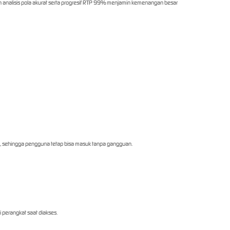
n analisis pola akurat serta progresif RTP 99% menjamin kemenangan besar
, sehingga pengguna tetap bisa masuk tanpa gangguan.
perangkat saat diakses.