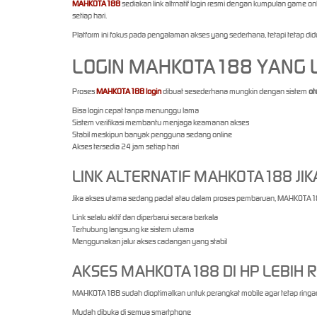
MAHKOTA188
sediakan link altrnatif login resmi dengan kumpulan game 
setiap hari.
Platform ini fokus pada pengalaman akses yang sederhana, tetapi tetap didu
LOGIN MAHKOTA188 YANG 
Proses
MAHKOTA188 login
dibuat sesederhana mungkin dengan sistem
ot
Bisa login cepat tanpa menunggu lama
Sistem verifikasi membantu menjaga keamanan akses
Stabil meskipun banyak pengguna sedang online
Akses tersedia 24 jam setiap hari
LINK ALTERNATIF MAHKOTA188 JI
Jika akses utama sedang padat atau dalam proses pembaruan, MAHKOTA188
Link selalu aktif dan diperbarui secara berkala
Terhubung langsung ke sistem utama
Menggunakan jalur akses cadangan yang stabil
AKSES MAHKOTA188 DI HP LEBIH 
MAHKOTA188 sudah dioptimalkan untuk perangkat mobile agar tetap ringa
Mudah dibuka di semua smartphone