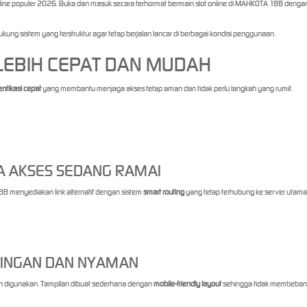
online populer 2026. Buka dan masuk secara terhormat bermain slot online di MAHKOTA 188 denga
kung sistem yang terstruktur agar tetap berjalan lancar di berbagai kondisi penggunaan.
LEBIH CEPAT DAN MUDAH
entikasi cepat
yang membantu menjaga akses tetap aman dan tidak perlu langkah yang rumit.
KA AKSES SEDANG RAMAI
 menyediakan link alternatif dengan sistem
smart routing
yang tetap terhubung ke server utama
RINGAN DAN NYAMAN
n digunakan. Tampilan dibuat sederhana dengan
mobile-friendly layout
sehingga tidak membebani 