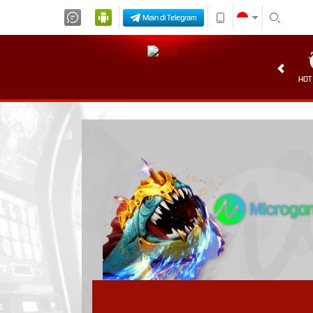
Main di Telegram
HOT