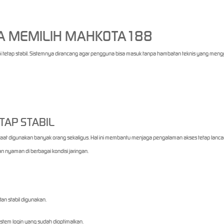
A MEMILIH MAHKOTA188
i tetap stabil. Sistemnya dirancang agar pengguna bisa masuk tanpa hambatan teknis yang me
TAP STABIL
at digunakan banyak orang sekaligus. Hal ini membantu menjaga pengalaman akses tetap lancar
 nyaman di berbagai kondisi jaringan.
n stabil digunakan.
sistem login yang sudah dioptimalkan.