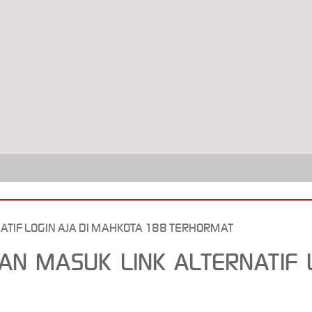
TIF LOGIN AJA DI MAHKOTA 188 TERHORMAT
N MASUK LINK ALTERNATIF 