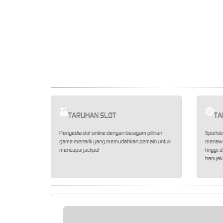
TARUHAN SLOT
TA
Penyedia slot online dengan beragam pilihan
Sportsb
game menarik yang memudahkan pemain untuk
menawar
mencapai jackpot
tinggi,
banyak 