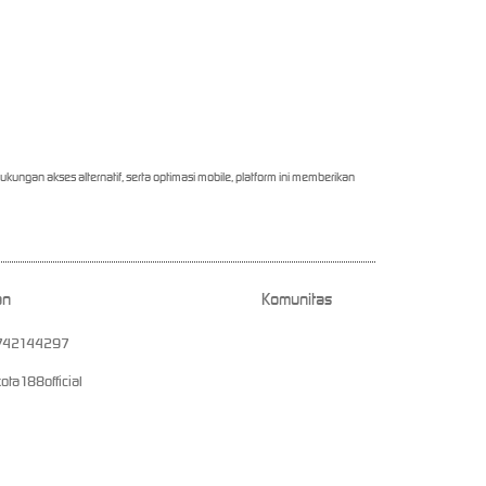
ungan akses alternatif, serta optimasi mobile, platform ini memberikan
an
Komunitas
742144297
ota188official