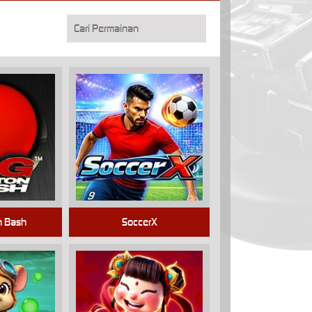
n Bash
SoccerX