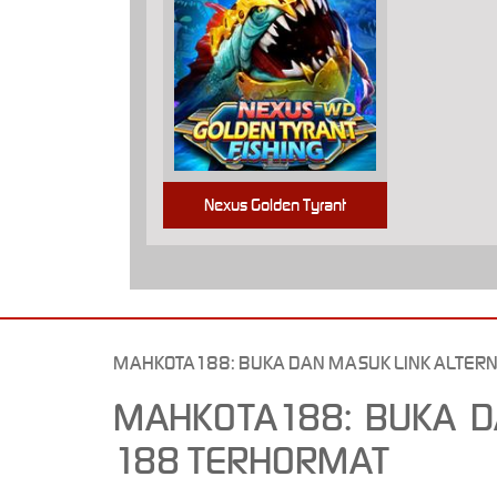
Nexus Golden Tyrant
MAHKOTA188: BUKA DAN MASUK LINK ALTERNA
MAHKOTA188: BUKA DA
188 TERHORMAT